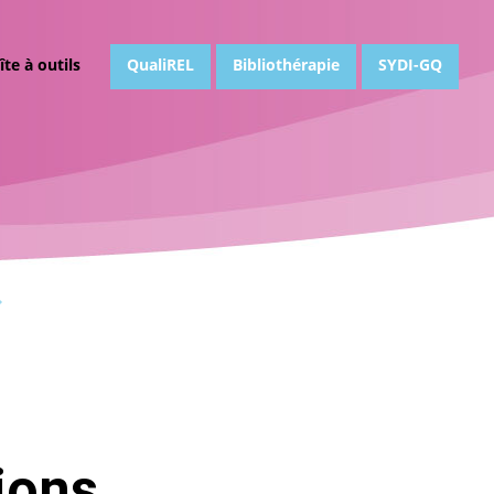
îte à outils
QualiREL
Bibliothérapie
SYDI-GQ
ions