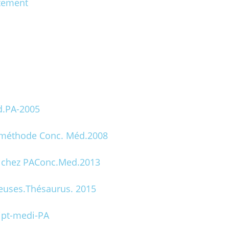
itement
d.PA-2005
a méthode Conc. Méd.2008
t. chez PAConc.Med.2013
euses.Thésaurus. 2015
ipt-medi-PA