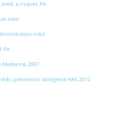
.med. a risques PA
ive med.
ministration-méd.
é PA
ev.Medecine.2007
édic.prévention iatrogenie.HAS.2012