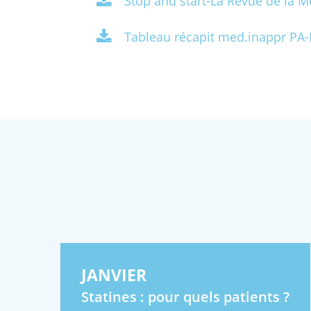
Stop and start-La Revue de la 
Tableau récapit med.inappr PA
JANVIER
Statines : pour quels patients ?