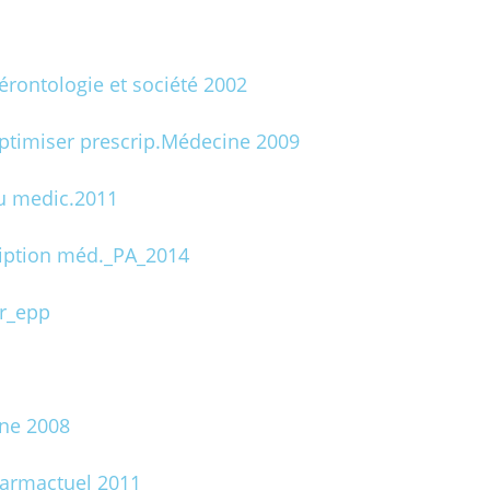
rontologie et société 2002
 optimiser prescrip.Médecine 2009
du medic.2011
iption méd._PA_2014
r_epp
ine 2008
Pharmactuel 2011