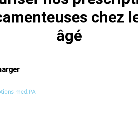
amenteuses chez le
âgé
harger
ptions med.PA