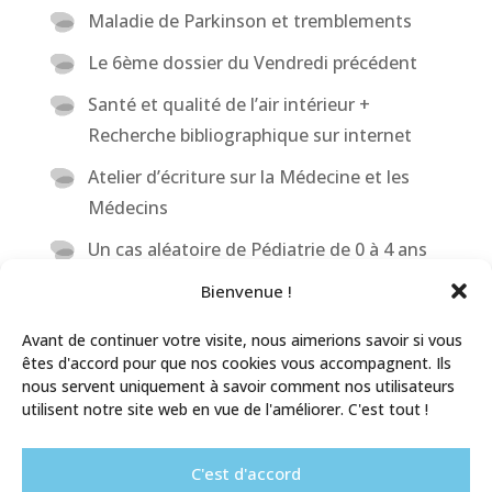
Maladie de Parkinson et tremblements
Le 6ème dossier du Vendredi précédent
Santé et qualité de l’air intérieur +
Recherche bibliographique sur internet
Atelier d’écriture sur la Médecine et les
Médecins
Un cas aléatoire de Pédiatrie de 0 à 4 ans
Le dernier patient de la semaine (et
Bienvenue !
l’influence des contraintes de timing sur
Avant de continuer votre visite, nous aimerions savoir si vous
nos décisions).
êtes d'accord pour que nos cookies vous accompagnent. Ils
nous servent uniquement à savoir comment nos utilisateurs
Les régimes sans (Ver.1)
utilisent notre site web en vue de l'améliorer. C'est tout !
Le premier patient de la semaine dont le
nom commence par la lettre (?)
C'est d'accord