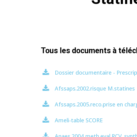
Tous les documents à téléc
Dossier documentaire - Prescrip
Afssaps.2002.risque M.statines
Afssaps.2005.reco.prise en char
Ameli-table SCORE
Anaes.2004 meth.eval.RCV_synt