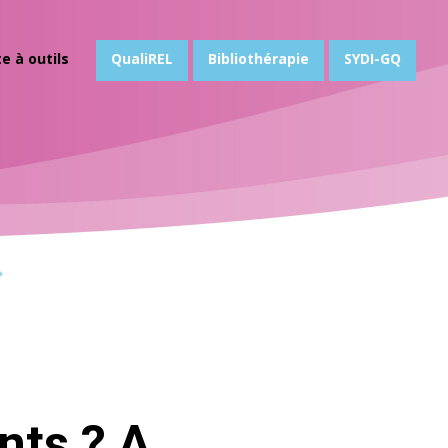
te à outils
QualiREL
Bibliothérapie
SYDI-GQ
nts ? A