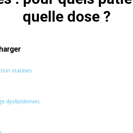
quelle dose ?
harger
tion statines
ge dyslipidemies
h