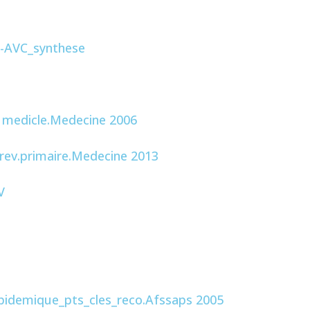
t-AVC_synthese
on medicle.Medecine 2006
prev.primaire.Medecine 2013
V
ipidemique_pts_cles_reco.Afssaps 2005