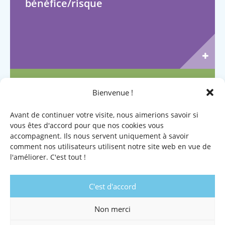
bénéfice/risque
NOVEMBRE
Bienvenue !
Evaluation dépendance du sujet
Avant de continuer votre visite, nous aimerions savoir si
âgé en soins primaires et prise en
vous êtes d'accord pour que nos cookies vous
charge (organisation du parcours
accompagnent. Ils nous servent uniquement à savoir
de soins)
comment nos utilisateurs utilisent notre site web en vue de
l'améliorer. C'est tout !
C'est d'accord
Non merci