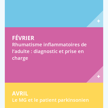
FÉVRIER
Rhumatisme inflammatoires de
l’adulte : diagnostic et prise en
charge
AVRIL
Le MG et le patient parkinsonien