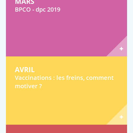
MARS
BPCO - dpc 2019
AVRIL
Vaccinations : les freins, comment
motiver ?