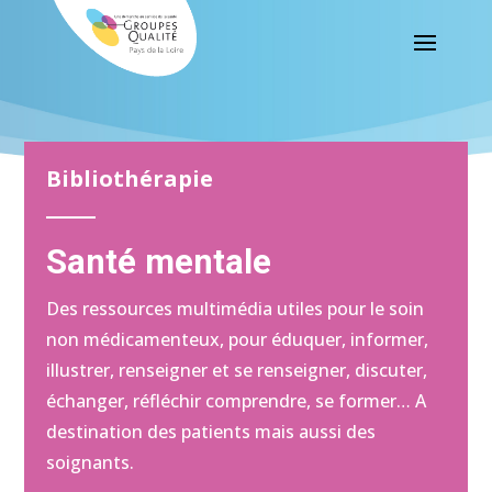
Bibliothérapie
Santé mentale
Des ressources multimédia utiles pour le soin
non médicamenteux, pour éduquer, informer,
illustrer, renseigner et se renseigner, discuter,
échanger, réfléchir comprendre, se former… A
destination des patients mais aussi des
soignants.