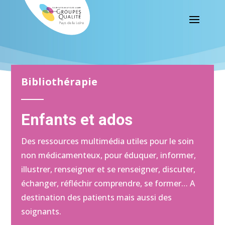
Bibliothérapie
Enfants et ados
Des ressources multimédia utiles pour le soin
non médicamenteux, pour éduquer, informer,
illustrer, renseigner et se renseigner, discuter,
échanger, réfléchir comprendre, se former… A
destination des patients mais aussi des
soignants.